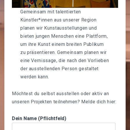
MITMACHEN
Gemeinsam mit talentierten
Künstler*innen aus unserer Region
Mitmachort
planen wir Kunstausstellungen und
Konzerte
bieten jungen Menschen eine Plattform,
um ihre Kunst einem breiten Publikum
Programm
zu präsentieren. Gemeinsam planen wir
Kunstausstellungen
eine Vernissage, die nach den Vorlieben
der ausstellenden Person gestaltet
Nachbar-Machbar Wolfenbüttel
werden kann.
Unsere Freund:innen
Möchtest du selbst ausstellen oder aktiv an
Bundesfreiwilligendienst
unseren Projekten teilnehmen? Melde dich hier:
UNSER LADEN
Dein Name (Pflichtfeld)
Unser Verhaltenskodex