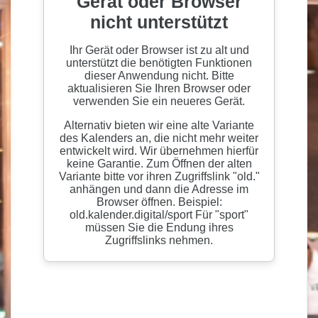
MITMACHEN
Mitmachort
Konzerte
Programm
Kunstausstellungen
Nachbar-Machbar Wolfenbüttel
Unsere Freund:innen
Bundesfreiwilligendienst
UNSER LADEN
Unser Verhaltenskodex