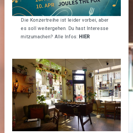
Unser Netzwerk
Die Konzertreihe ist leider vorbei, aber
Foodsharing
es soll weitergehen. Du hast Interesse
Reservierungen & Vermietung
mitzumachen? Alle Infos:
HIER
Buchausleihe
Werkzeug-Verleih
ABOUT
Datenschutz
Impressum
KONTAKT