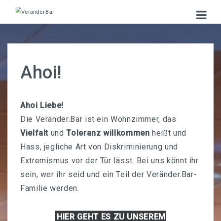
STARTSEITE
Aktuelles
Ahoi!
VERANSTALTUNGEN
Kalender
Ahoi Liebe!
Die Veränder.Bar ist ein Wohnzimmer, das
Kostenlose Politische Workshops In Der Veränder.Bar
Vielfalt
und
Toleranz willkommen
heißt und
Diskurs.Kino
Hass, jegliche Art von Diskriminierung und
Extremismus vor der Tür lässt. Bei uns könnt ihr
Beats & Bites
sein, wer ihr seid und ein Teil der Veränder.Bar-
Familie werden.
MITMACHEN
Mitmachort
HIER GEHT ES ZU UNSEREM