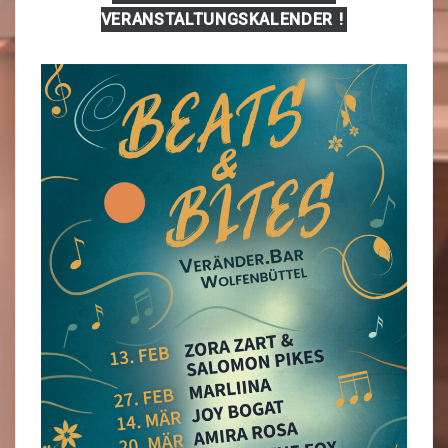
VERANSTALTUNGSKALENDER
!
Konzerte
Programm
Kunstausstellungen
Nachbar-Machbar Wolfenbüttel
Unsere Freund:innen
Bundesfreiwilligendienst
UNSER LADEN
Unser Verhaltenskodex
Workcafé
Unser Sortiment