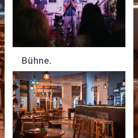
Workcafé
Unser Sortiment
Unser Netzwerk
Foodsharing
Bühne.
Reservierungen & Vermietung
Buchausleihe
Werkzeug-Verleih
ABOUT
Datenschutz
Impressum