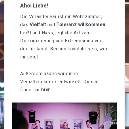
Ahoi Liebe!
MITMACHEN
Die Veränder.Bar ist ein Wohnzimmer,
Mitmachort
das
Vielfalt
und
Toleranz willkommen
heißt und Hass, jegliche Art von
Konzerte
Diskriminierung und Extremismus vor
Programm
der Tür lässt. Bei uns könnt ihr sein, wer
ihr seid!
Kunstausstellungen
Nachbar-Machbar Wolfenbüttel
Außerdem haben wir einen
Verhaltenskodex entwickelt. Diesen
Unsere Freund:innen
findet ihr
hier
.
Bundesfreiwilligendienst
UNSER LADEN
Unser Verhaltenskodex