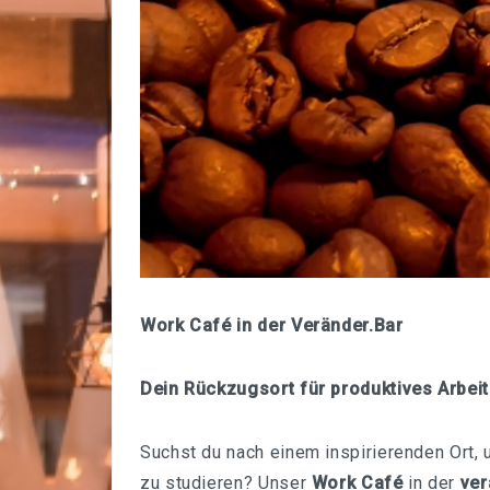
Work Café in der Veränder.Bar
Dein Rückzugsort für produktives Arbei
Suchst du nach einem inspirierenden Ort,
zu studieren? Unser
Work Café
in der
ver