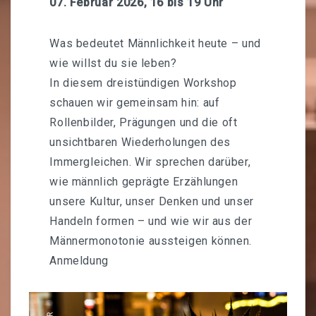
07. Februar 2026, 16 bis 19 Uhr
Unser Netzwerk
Was bedeutet Männlichkeit heute – und
Foodsharing
wie willst du sie leben?
In diesem dreistündigen Workshop
Reservierungen & Vermietung
schauen wir gemeinsam hin: auf
Buchausleihe
Rollenbilder, Prägungen und die oft
unsichtbaren Wiederholungen des
Werkzeug-Verleih
Immergleichen. Wir sprechen darüber,
ABOUT
wie männlich geprägte Erzählungen
unsere Kultur, unser Denken und unser
Datenschutz
Handeln formen – und wie wir aus der
Männermonotonie aussteigen können.
Impressum
Anmeldung
KONTAKT