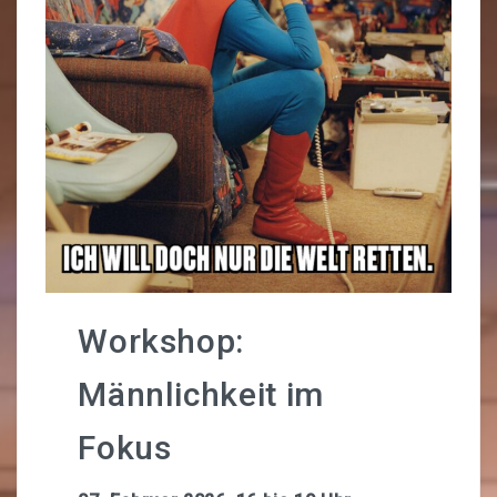
Konzerte
Programm
Kunstausstellungen
Nachbar-Machbar Wolfenbüttel
Unsere Freund:innen
Bundesfreiwilligendienst
UNSER LADEN
Workshop:
Unser Verhaltenskodex
Männlichkeit im
Workcafé
Fokus
Unser Sortiment