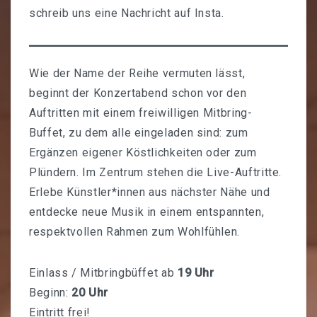
schreib uns eine Nachricht auf
Insta
.
MITMACHEN
Mitmachort
Wie der Name der Reihe vermuten lässt,
Konzerte
beginnt der Konzertabend schon vor den
Programm
Auftritten mit einem freiwilligen Mitbring-
Buffet, zu dem alle eingeladen sind: zum
Kunstausstellungen
Ergänzen eigener Köstlichkeiten oder zum
Plündern. Im Zentrum stehen die Live-Auftritte.
Nachbar-Machbar Wolfenbüttel
Erlebe Künstler*innen aus nächster Nähe und
Unsere Freund:innen
entdecke neue Musik in einem entspannten,
respektvollen Rahmen zum Wohlfühlen.
Bundesfreiwilligendienst
UNSER LADEN
Einlass / Mitbringbüffet ab
19 Uhr
Beginn:
20 Uhr
Unser Verhaltenskodex
Eintritt frei!