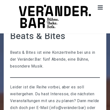
Beats & Bites
STARTSEITE
Aktuelles
Beats & Bites ist eine Konzertreihe bei uns in
der Veränder.Bar: fünf Abende, eine Bühne,
VERANSTALTUNGEN
besondere Musik.
Kalender
Kostenlose Politische Workshops In Der Veränder.Bar
Leider ist die Reihe vorbei, aber es soll
Diskurs.Kino
weitergehen. Du hast Interesse, die nächsten
Veranstaltungen mit uns zu planen? Dann melde
Beats & Bites
dich doch per E-Mail (
info@veränder.bar
) oder