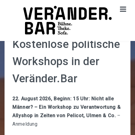
Kostenlose politische
STARTSEITE
Workshops in der
Aktuelles
VERANSTALTUNGEN
Veränder.Bar
Kalender
22. August 2026, Beginn: 15 Uhr:
Nicht alle
Kostenlose Politische Workshops In Der Veränder.Bar
Männer? – Ein Workshop zu Verantwortung &
Diskurs.Kino
Allyshop in Zeiten von Pelicot, Ulmen & Co.
–
Anmeldung
Beats & Bites