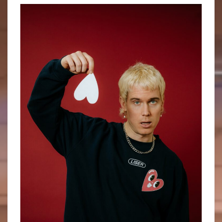
MITMACHEN
Mitmachort
Konzerte
Programm
Kunstausstellungen
Nachbar-Machbar Wolfenbüttel
Unsere Freund:innen
Bundesfreiwilligendienst
UNSER LADEN
Unser Verhaltenskodex