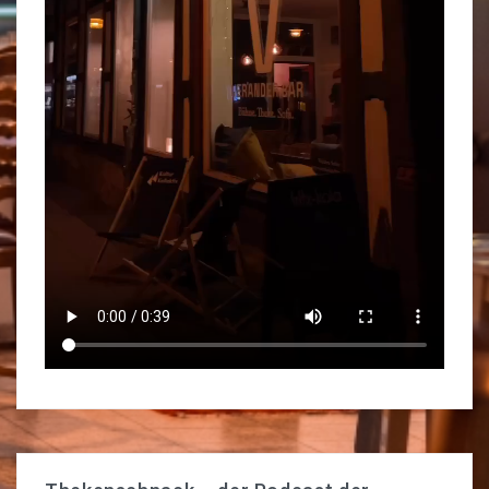
Workcafé
Unser Sortiment
Unser Netzwerk
Foodsharing
Reservierungen & Vermietung
Buchausleihe
Werkzeug-Verleih
ABOUT
Datenschutz
Impressum