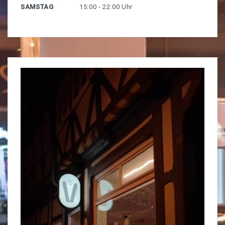
SAMSTAG
15:00 - 22:00 Uhr
MITMACHEN
Mitmachort
Konzerte
Programm
Kunstausstellungen
Nachbar-Machbar Wolfenbüttel
Unsere Freund:innen
Bundesfreiwilligendienst
UNSER LADEN
Unser Verhaltenskodex