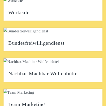
binäre, trans und agender Menschen, das * am Ende
soll zusätzlich weitere Variationen der...
Workcafé
Work Café in der Veränder.Bar Dein Rückzugsort für
produktives Arbeiten und kreativen Austausch Suchst
du nach...
Bundesfreiwilligendienst
Über uns Die Veränder.Bar ist ein offener Treffpunkt
für junge Kultur und kreative Mitgestaltung in
Wolfenbüttel....
Nachbar-Machbar Wolfenbüttel
Liebe Nachbar*innen und Mitmenschen, gerade in
herausfordernden Zeiten ist es wichtig, füreinander da
zu sein und...
Team Marketing