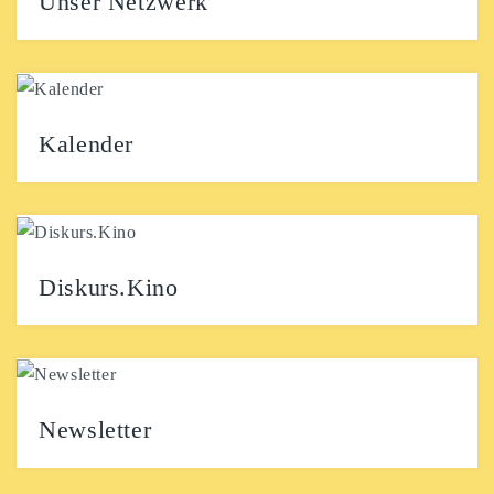
Unser Netzwerk
Unsere Stammtische Veränder.Bar-Stammtisch // 1.
Donnerstag und 3. Montag im Monat, 18 Uhr
Spielestammtisch // Termine...
Kalender
Instagram Facebook Regelmäßige Veranstaltungen
Offene Veränder.Bar Treffen Donnerstag & 3. Montag
im Monat, 18 Uhr Wir...
Diskurs.Kino
Unser neues Format ist gestartet – und wie! 🎬💬
Rückblick auf den Auftakt (14.10.2025) Im
Filmpalast...
Newsletter
E-Mail-Adresse