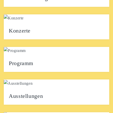
Ahoi! Unser Team beschäftigt sich mit Ideen, um die
Veränder.Bar und ihre Projekte in die Öffentlichkeit...
Konzerte
Ahoi! Unsere Bühne bietet nicht nur lokalen Talenten,
sondern auch Künstler*innen aus ganz Deutschland
und sogar...
Programm
Unsere Bühne soll nicht nur eine Plattform für
Musiker*innen, sondern auch für Kleinkünstler*innen
und alle, die...
Ausstellungen
Gemeinsam mit talentierten Künstler*innen aus