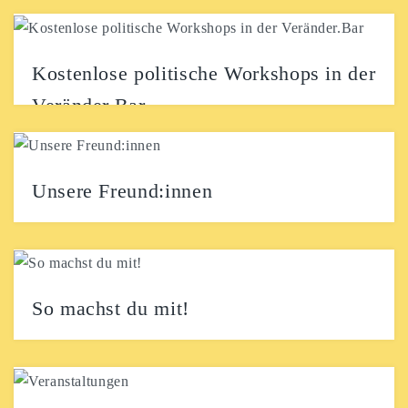
Ahoi! Vielen Dank für dein Interesse an der
Veränder.Bar! Wir freuen uns darauf, dich als Teil...
Kostenlose politische Workshops in der
Veränder.Bar
22. August 2026, Beginn: 15 Uhr: Nicht alle Männer?
– Ein Workshop zu Verantwortung & Allyshop...
Unsere Freund:innen
Summertime Festival Villa mit Stiel Rave mit Dave
Trashpark
So machst du mit!
In der Veränder.Bar ist Raum zum Ausprobieren: Hier
findest du nicht nur eine Plattform für deine...