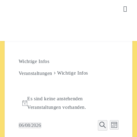
STARTSEITE
Wichtige Infos
Aktuelles
Wichtige Infos
Veranstaltungen
VERANSTALTUNGEN
Kalender
Veranstaltungen
Es sind keine anstehenden
Kostenlose Politische Workshops In Der Veränder.Bar
Hinweis
Veranstaltungen vorhanden.
Diskurs.Kino
Veranst
Veranstal
06/08/2026
Monat
Beats & Bites
Suche
Datum