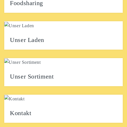
Foodsharing
Wolfenbüttel hat einen Fairteiler! Das Foodsharing-
Projekt wird in Wolfenbüttel immer aktiver und häufig
können die geretteten...
Unser Laden
Ahoi Liebe! Die Veränder.Bar ist ein Wohnzimmer, das
Vielfalt und Toleranz willkommen heißt und Hass,
jegliche...
Unser Sortiment
Kontakt