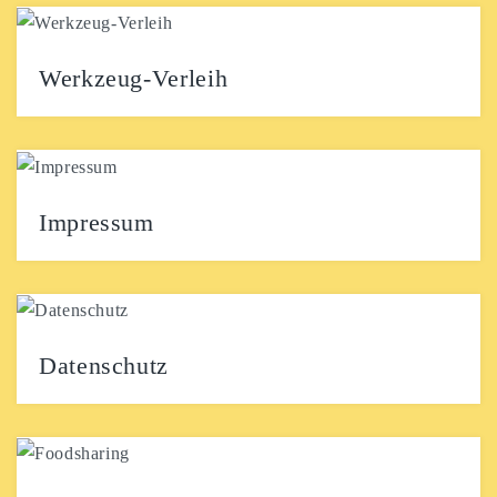
Werkzeug-Verleih
Ab Februar 2023 bieten wir – in Kooperation mit dem
Waldgarten am Exer (Ortsgruppe BUND) und...
Impressum
Anbieter diesesInternet-Angebots: Stadt
WolfenbüttelRechtsform:Juristische Person
(Körperschaft) des öffentlichen RechtsGesetzlich
vertreten durch: Bürgermeister der Stadt Wolfenbüttel,
Datenschutz
Herrn Ivica...
Datenschutzerklärung Allgemein Die Stadt
Wolfenbüttel freut sich über Ihren Besuch auf unseren
Internetseiten. Datenschutz und Datensicherheit...