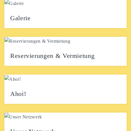
unserer Region planen wir Kunstausstellungen und
bieten jungen Menschen eine Plattform,...
Galerie
Reservierungen & Vermietung
Tisch-Reservierungen Wir freuen uns, wenn ihr einen
Tisch bei uns reservieren möchtet. Am besten schickt
ihr...
Ahoi!
Wir möchten der „jungen Kunst“, in Form von Poetry
Slams, einer Open Stage, Spieleabenden, Konzerten
und...