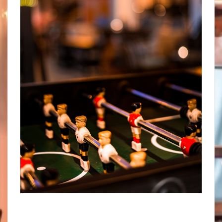
Unser Netzwerk
Foodsharing
Reservierungen & Vermietung
Buchausleihe
Werkzeug-Verleih
ABOUT
Datenschutz
Impressum
KONTAKT