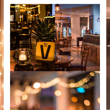
Konzerte
Programm
Kunstausstellungen
Nachbar-Machbar Wolfenbüttel
Unsere Freund:innen
Bundesfreiwilligendienst
UNSER LADEN
Unser Verhaltenskodex
Workcafé
Unser Sortiment